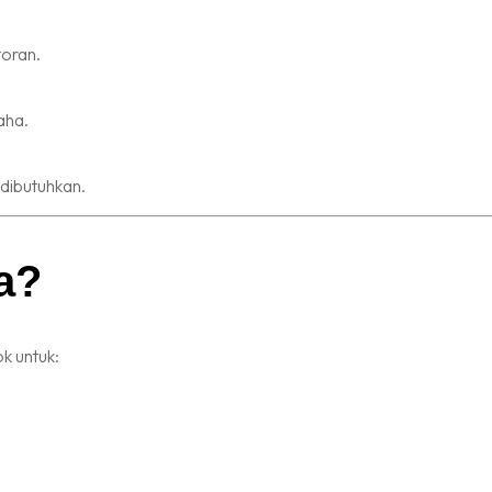
toran.
aha.
dibutuhkan.
a?
k untuk: